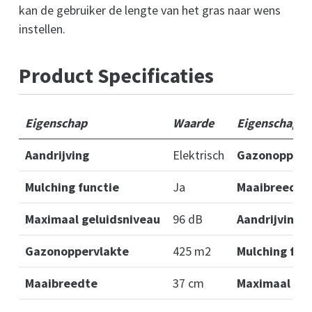
kan de gebruiker de lengte van het gras naar wens
instellen.
Product Specificaties
Eigenschap
Waarde
Eigenschap
Aandrijving
Elektrisch
Gazonopperv
Mulching functie
Ja
Maaibreedte
Maximaal geluidsniveau
96 dB
Aandrijving
Gazonoppervlakte
425 m2
Mulching fun
Maaibreedte
37 cm
Maximaal gel