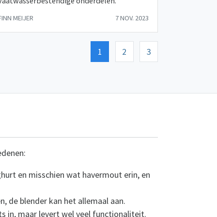
vaatwasserbestendige onderdelen.
FINN MEIJER
7 NOV. 2023
1
2
3
redenen:
ghurt en misschien wat havermout erin, en
, de blender kan het allemaal aan.
in, maar levert wel veel functionaliteit.