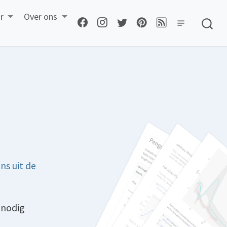
r
Over ons
ns uit de
 nodig