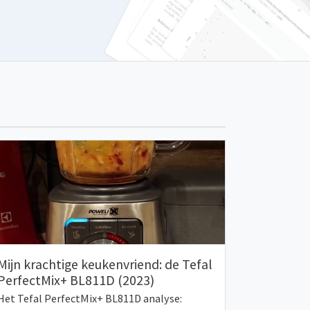
Mijn krachtige keukenvriend: de Tefal
PerfectMix+ BL811D (2023)
Het Tefal PerfectMix+ BL811D analyse: