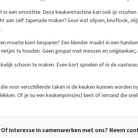
hebt in een smoothie. Deze keukenmachine kan ook ijs crushe
 aan zelf tapenade maken? Gooi wat olijven, knoflook, olijfo
.
en moeite kunt besparen? Een blender maakt in een handomdra
 netjes te houden. Geen gespat met messen en snijplanken; a
kkelijk schoon te maken. Even kort spoelen of in de vaatwass
die voor verschillende taken in de keuken kunnen worden ing
ken. Of je nu een keukenprins(es) bent of iemand die snel i
? Of interesse in samenwerken met ons? Neem cont