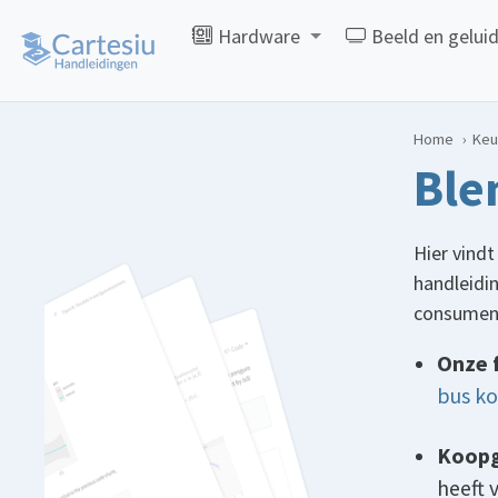
Hardware
Beeld en gelui
Home
Keu
Ble
Hier vindt
handleidin
consument
Onze 
bus k
Koopg
heeft 