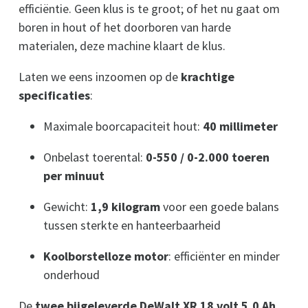
efficiëntie. Geen klus is te groot; of het nu gaat om
boren in hout of het doorboren van harde
materialen, deze machine klaart de klus.
Laten we eens inzoomen op de
krachtige
specificaties
:
Maximale boorcapaciteit hout:
40 millimeter
Onbelast toerental:
0-550 / 0-2.000 toeren
per minuut
Gewicht:
1,9 kilogram
voor een goede balans
tussen sterkte en hanteerbaarheid
Koolborstelloze motor
: efficiënter en minder
onderhoud
De
twee bijgeleverde DeWalt XR 18 volt 5,0 Ah