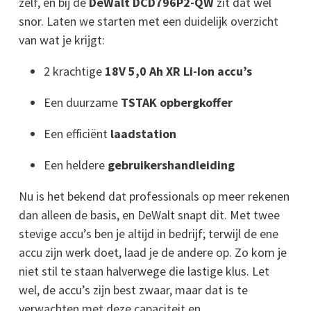
zelf, en bij de
DeWalt DCD796P2-QW
zit dat wel
snor. Laten we starten met een duidelijk overzicht
van wat je krijgt:
2 krachtige
18V 5,0 Ah XR Li-Ion accu’s
Een duurzame
TSTAK opbergkoffer
Een efficiënt
laadstation
Een heldere
gebruikershandleiding
Nu is het bekend dat professionals op meer rekenen
dan alleen de basis, en DeWalt snapt dit. Met twee
stevige accu’s ben je altijd in bedrijf; terwijl de ene
accu zijn werk doet, laad je de andere op. Zo kom je
niet stil te staan halverwege die lastige klus. Let
wel, de accu’s zijn best zwaar, maar dat is te
verwachten met deze capaciteit en