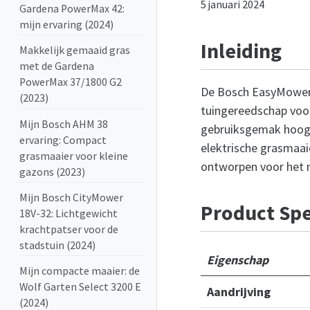
5 januari 2024
Gardena PowerMax 42:
mijn ervaring (2024)
Inleiding
Makkelijk gemaaid gras
met de Gardena
PowerMax 37/1800 G2
De Bosch EasyMower 
(2023)
tuingereedschap voor 
Mijn Bosch AHM 38
gebruiksgemak hoog i
ervaring: Compact
elektrische grasmaai
grasmaaier voor kleine
ontworpen voor het 
gazons (2023)
Mijn Bosch CityMower
Product Spe
18V-32: Lichtgewicht
krachtpatser voor de
stadstuin (2024)
Eigenschap
Mijn compacte maaier: de
Wolf Garten Select 3200 E
Aandrijving
(2024)