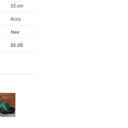
32 cm
Accu
Nee
88 dB