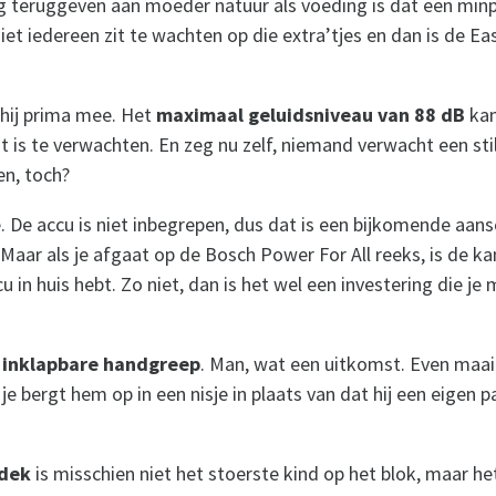
g teruggeven aan moeder natuur als voeding is dat een min
, niet iedereen zit te wachten op die extra’tjes en dan is de 
hij prima mee. Het
maximaal geluidsniveau van 88 dB
kan
 is te verwachten. En zeg nu zelf, niemand verwacht een st
en, toch?
e. De accu is niet inbegrepen, dus dat is een bijkomende aansc
 Maar als je afgaat op de Bosch Power For All reeks, is de ka
 in huis hebt. Zo niet, dan is het wel een investering die je 
e
inklapbare handgreep
. Man, wat een uitkomst. Even maai
e bergt hem op in een nisje in plaats van dat hij een eigen p
idek
is misschien niet het stoerste kind op het blok, maar h