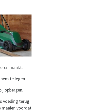
reren maakt.
 hem te legen.
ij opbergen.
ls voeding terug
e maaien voordat