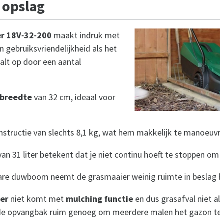
 opslag
r 18V-32-200
maakt indruk met
n gebruiksvriendelijkheid als het
alt op door een aantal
breedte
van 32 cm, ideaal voor
nstructie van slechts 8,1 kg, wat hem makkelijk te manoeuv
an 31 liter betekent dat je niet continu hoeft te stoppen om
are duwboom neemt de grasmaaier weinig ruimte in beslag b
er
niet komt met
mulching functie
en dus grasafval niet a
is de opvangbak ruim genoeg om meerdere malen het gazon t