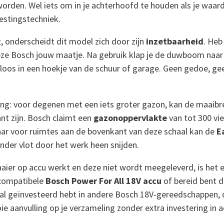
rden. Wel iets om in je achterhoofd te houden als je waar
estingstechniek.
, onderscheidt dit model zich door zijn
inzetbaarheid
. Heb
eze Bosch jouw maatje. Na gebruik klap je de duwboom naar
eloos in een hoekje van de schuur of garage. Geen gedoe, ge
ing: voor degenen met een iets groter gazon, kan de maaib
nt zijn. Bosch claimt een
gazonoppervlakte
van tot 300 vi
maar voor ruimtes aan de bovenkant van deze schaal kan de
E
nder vlot door het werk heen snijden.
ier op accu werkt en deze niet wordt meegeleverd, is het es
 compatibele
Bosch Power For All 18V accu
of bereid bent d
je al geïnvesteerd hebt in andere Bosch 18V-gereedschappen, 
e aanvulling op je verzameling zonder extra investering in a