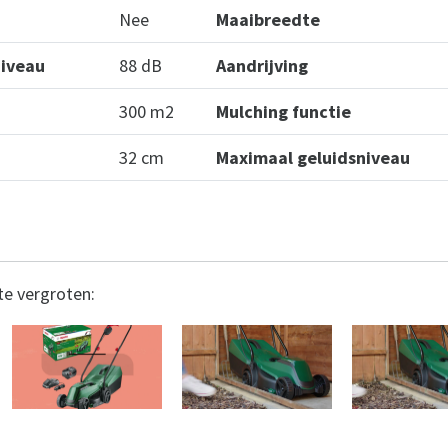
Nee
Maaibreedte
niveau
88 dB
Aandrijving
300 m2
Mulching functie
32 cm
Maximaal geluidsniveau
te vergroten: