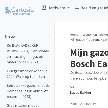
Hardware
Beeld en gelui
Home
Wonen en huisho
Nieuw
Mijn gazon met gemak gem
De BLACK+DECKER
Mijn gaz
BEMWH551-QS: Wendbaar
en krachtig het gazon
Bosch Ea
onderhouden (2024)
Een grasmaaier kopen in
De Bosch EasyMower 18
2024: Waar op te letten
cm en compacte opberg
Een strakke gazon met de
AUTEUR
Gardena Classic 400: onze
Lucas Bakker
recensie (2023)
PUBLICATIEDATUM
Gras maaien met de