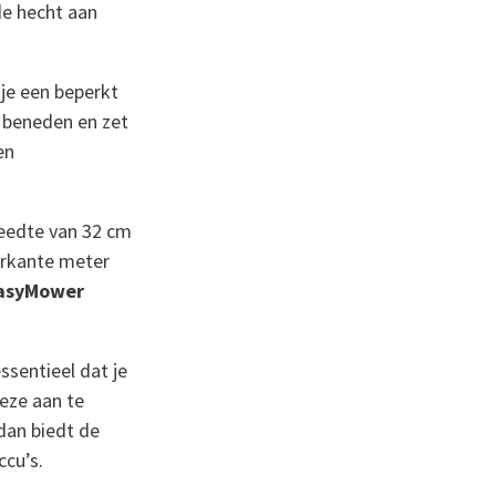
de hecht aan
 je een beperkt
 beneden en zet
en
reedte van 32 cm
erkante meter
asyMower
sentieel dat je
eze aan te
dan biedt de
ccu’s.