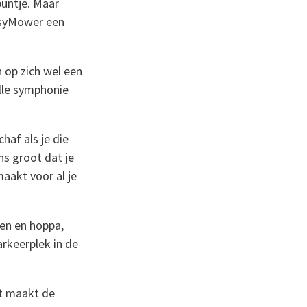
puntje. Maar
EasyMower een
 op zich wel een
ille symphonie
haf als je die
ns groot dat je
maakt voor al je
en en hoppa,
arkeerplek in de
et maakt de