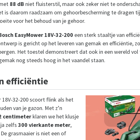
 met
88 dB
niet fluisterstil, maar ook zeker niet te onderscha
Het is daarom raadzaam om gehoorbescherming te dragen ti
oeite voor het behoud van je gehoor.
Bosch EasyMower 18V-32-200
een sterk staaltje van effici
ntwerp is gericht op het leveren van gemak en efficiëntie, z
pbergen. Het toestel demonstreert dat ook in een wereld vol
gemak nog steeds hoog in het vaandel staan.
n efficiëntie
8V-32-200 scoort flink als het
uden van je gazon. Met z’n
2 centimeter
klaren we het klusje
ja zelfs
300 vierkante meter
,
 De grasmaaier is niet een of