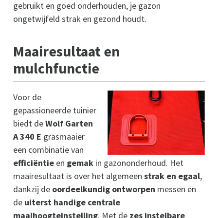
gebruikt en goed onderhouden, je gazon
ongetwijfeld strak en gezond houdt.
Maairesultaat en
mulchfunctie
Voor de
gepassioneerde tuinier
biedt de
Wolf Garten
A 340 E
grasmaaier
een combinatie van
efficiëntie
en
gemak
in gazononderhoud. Het
maairesultaat is over het algemeen
strak en egaal
,
dankzij de
oordeelkundig ontworpen
messen en
de
uiterst handige centrale
maaihoogteinstelling
. Met de
zes instelbare