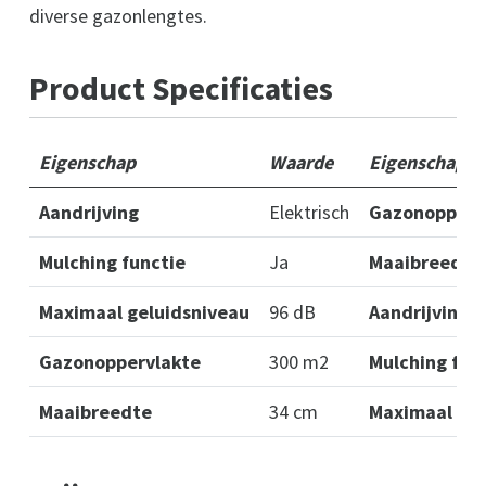
diverse gazonlengtes.
Product Specificaties
Eigenschap
Waarde
Eigenschap
Aandrijving
Elektrisch
Gazonopperv
Mulching functie
Ja
Maaibreedte
Maximaal geluidsniveau
96 dB
Aandrijving
Gazonoppervlakte
300 m2
Mulching fun
Maaibreedte
34 cm
Maximaal gel