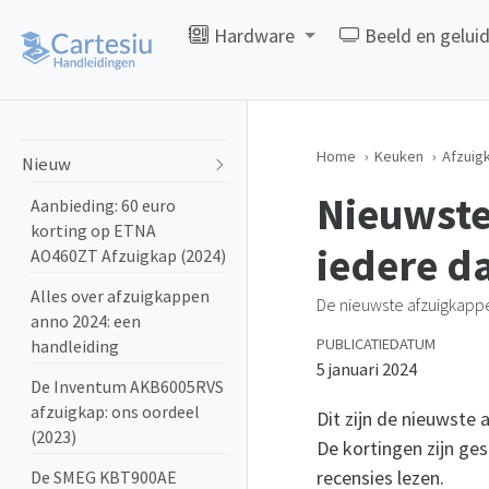
Hardware
Beeld en gelui
Home
Keuken
Afzuig
Nieuw
Nieuwste
Aanbieding: 60 euro
korting op ETNA
iedere d
AO460ZT Afzuigkap (2024)
Alles over afzuigkappen
De nieuwste afzuigkappe
anno 2024: een
PUBLICATIEDATUM
handleiding
5 januari 2024
De Inventum AKB6005RVS
afzuigkap: ons oordeel
Dit zijn de nieuwste 
(2023)
De kortingen zijn ge
recensies lezen.
De SMEG KBT900AE