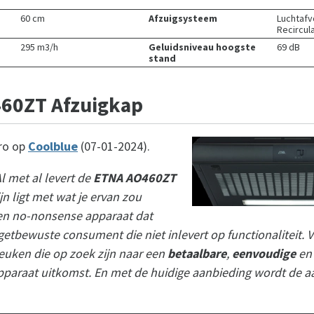
60 cm
Afzuigsysteem
Luchtaf
Recircul
295 m3/h
Geluidsniveau hoogste
69 dB
stand
460ZT Afzuigkap
ro op
Coolblue
(07-01-2024).
l met al levert de
ETNA AO460ZT
ijn ligt met wat je ervan zou
een no-nonsense apparaat dat
getbewuste consument die niet inlevert op functionaliteit.
keuken die op zoek zijn naar een
betaalbare
,
eenvoudige
e
apparaat uitkomst. En met de huidige aanbieding wordt de 