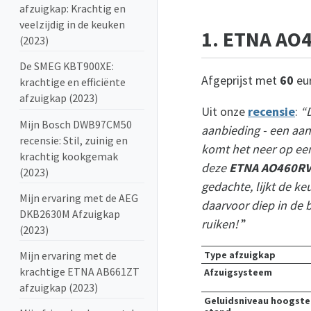
afzuigkap: Krachtig en
veelzijdig in de keuken
1. ETNA AO
(2023)
De SMEG KBT900XE:
Afgeprijst met
60
eu
krachtige en efficiënte
afzuigkap (2023)
Uit onze
recensie
:
“D
Mijn Bosch DWB97CM50
aanbieding - een aan
recensie: Stil, zuinig en
komt het neer op een
krachtig kookgemak
deze
ETNA AO460RV
(2023)
gedachte, lijkt de k
Mijn ervaring met de AEG
daarvoor diep in de b
DKB2630M Afzuigkap
ruiken!
”
(2023)
Type afzuigkap
Mijn ervaring met de
krachtige ETNA AB661ZT
Afzuigsysteem
afzuigkap (2023)
Geluidsniveau hoogste