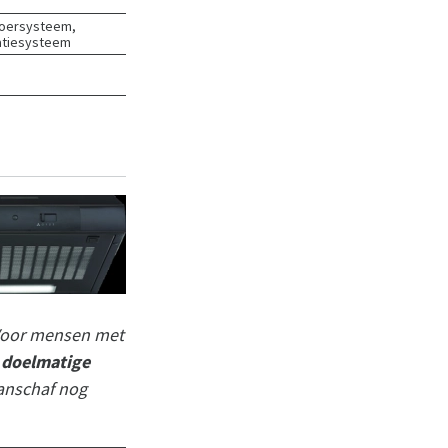
voersysteem,
atiesysteem
 Voor mensen met
n
doelmatige
aanschaf nog