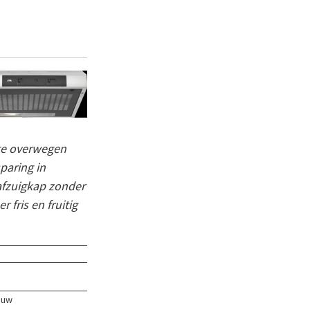
 te overwegen
paring in
afzuigkap zonder
 fris en fruitig
h
ouw