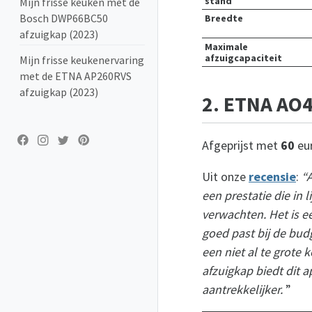
stand
Mijn frisse keuken met de
Bosch DWP66BC50
Breedte
afzuigkap (2023)
Maximale
afzuigcapaciteit
Mijn frisse keukenervaring
met de ETNA AP260RVS
afzuigkap (2023)
2. ETNA AO
Afgeprijst met
60
eu
Uit onze
recensie
:
“A
een prestatie die in l
verwachten. Het is 
goed past bij de bud
een niet al te grote 
afzuigkap biedt dit 
aantrekkelijker.
”