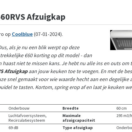
460RVS Afzuigkap
ro op
Coolblue
(07-01-2024).
us, als je nu een blik werpt op deze
trekkelijke €60 korting op dit model - dan
 haast niet te missen kans. Je hebt nu alle ins en outs om
S Afzuigkap
aan jouw keuken toe te voegen. En met de bes
euze snel gemaakt voor wie waarde hecht aan een degelijke 
uidel te tasten. Kortom, spring erop af en laat je keuken weer
Onderbouw
Breedte
60 cm
Luchtafvoersysteem,
Maximale
295 m3/
Recirculatiesysteem
afzuigcapaciteit
69 dB
Type afzuigkap
Onderb