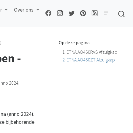
r
Over ons
)
Op deze pagina
1. ETNA AO460RVS Afzuigkap
en -
2. ETNA AO460ZT Afzuigkap
anno 2024.
ina (anno 2024).
nze bijbehorende