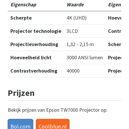
Eigenschap
Waarde
Eigensch
Scherpte
4K (UHD)
Hoeveelh
Projector technologie
3LCD
Contrast
Projectieverhouding
1,32 - 2,15 m
Scherpt
Hoeveelheid licht
3000 ANSI lumen
Projecto
Contrastverhouding
40000
Projecti
Prijzen
Bekijk prijzen van Epson TW7000 Projector op:
Bol.com
Coolblue.nl