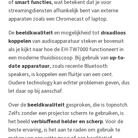
of
smart functies
, wat betekent dat je voor
streamingdiensten afhankelijk bent van externe
apparaten zoals een Chromecast of laptop.
De
beeldkwaliteit
en mogelijkheid tot
draadloos
koppelen
van audioapparatuur steken er bovenuit
als je kijkt naar hoe de EH-TW7000 functioneert in
een moderne thuisbioscoop. Bij gebruik van
up-to-
date apparatuur
, zoals recente Bluetooth
speakers, is koppelen een fluitje van een cent.
Oudere technology kan echter problemen geven, dus
let daar op bij aanschaf.
Over de
beeldkwaliteit
gesproken, die is topnotch.
Zelfs zonder een projector scherm te gebruiken, is
het beeld
verbluffend helder en scherp
. Voor de
beste ervaring, is het aan te raden om gebruik te
maken van een witte muur of een kwalitatief