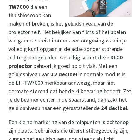
TW7000
die een
thuisbioscoop kan
maken of breken, is het geluidsniveau van de
projector zelf. Het bekijken van films of het spelen
van games vereist immers een omgeving waarin je
volledig kunt opgaan in de actie zonder storende
achtergrondgeluiden. Gelukkig scoort deze
3LCD-
projector
behoorlijk goed op dit vlak. Met een
geluidsniveau van
32 decibel
in normale modus is
de EH-TW7000 merkbaar aanwezig, maar niet
dermate storend dat het de kijkervaring bederft. Zet
je de beamer echter in de spaarstand, dan zakt het
geluidsniveau naar een geruststellende
24 decibel
.
Een kleine markering van de minpunten is echter op
zijn plaats. Gebruikers die uiterst stiltegevoelig zijn,
kunnen het geluidsniveau nog steeds als licht