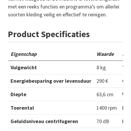
met een reeks functies en programma’s om allerlei
soorten kleding veilig en effectief te reinigen.
Product Specificaties
Eigenschap
Waarde
Eig
Vulgewicht
8 kg
Toe
Energiebesparing over levensduur
290 €
Gel
Diepte
63,6 cm
Vul
Toerental
1400 rpm
Ene
Geluidsniveau centrifugeren
70 dB
Die