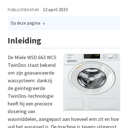
12 april 2023
PUBLICATIEDATUM
Op deze pagina
Inleiding
De Miele WSD 663 WCS
TwinDos staat bekend
om zijn geavanceerde
wassysteem: dankzij
de geïntegreerde
TwinDos-technologie
heeft hij een precieze
dosering van
wasmiddelen, aangepast aan hoeveel erin zit en hoe
vuil het wasgoed is. De machine is tevens uitgerust