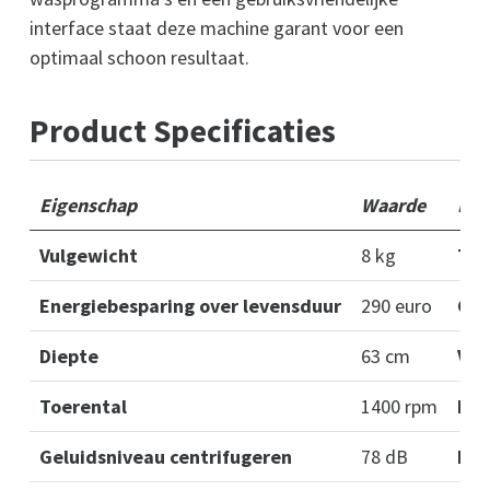
interface staat deze machine garant voor een
optimaal schoon resultaat.
Product Specificaties
Eigenschap
Waarde
Eig
Vulgewicht
8 kg
Toe
Energiebesparing over levensduur
290 euro
Gel
Diepte
63 cm
Vul
Toerental
1400 rpm
Ene
Geluidsniveau centrifugeren
78 dB
Die