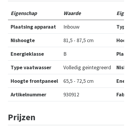
Eigenschap
Waarde
Eigen
Plaatsing apparaat
Inbouw
Type 
Nishoogte
81,5 - 87,5 cm
Hoogt
Energieklasse
B
Plaats
Type vaatwasser
Volledig geintegreerd
Nisho
Hoogte frontpaneel
65,5 - 72,5 cm
Energi
Artikelnummer
930912
Fabri
Prijzen