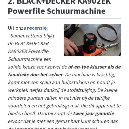
2. BLACK+DECKER KA902EK
Powerfile Schuurmachine
Uit onze
recensie
:
“Samenvattend blijkt
de BLACK+DECKER
KA902EK Powerfile
Schuurmachine een
solide keuze voor zowel de
af-en-toe klusser als de
fanatieke doe-het-zelver
. De machine is krachtig,
komt met een scala aan hulpstukken en houdt je
werkplek netjes dankzij de stofafzuiging. De kleine
mindere punten vallen in het niet bij de talrijke
voordelen en het gebruiksgemak die dit apparaat te
bieden heeft. Daarbij zorgt de
twee jaar garantie
ervoor dat je met een gerust hart kunt schuren aan
de lopende band, en dat is toch waar het