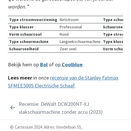
worden.
”
Type stroomvoorziening
Netstroom
Type schuurm
Type klusser
Professional
Schuursnelhei
Vorm schuurzool
Rond
Type stroomv
Type schuurmachine
Langnekschuurmachine
Type klusser
Schuursnelheid
Zeer snel
Vorm schuurz
Bekijk hem op
Bol
of op
Coolblue
.
Lees meer
in onze
recensie van de Stanley Fatmax
SFMEE500S Electrische Schaaf
.
Recensie: DeWalt DCW200NT-XJ
vlakschuurmachine zonder accu (2023)
© Cartesium 2024. Adres: Vondellaan 55,