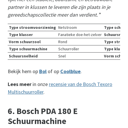
partner in klussen te leveren die zijn plaats in je
gereedschapscollectie meer dan verdient.
”
Type stroomvoorziening
Netstroom
Type schuur
Type klusser
Fanatieke doe-het-zelver
Schuursnelh
Vorm schuurzool
Rond
Type stroom
Type schuurmachine
Schuurroller
Type klusser
Schuursnelheid
Snel
Vorm schuur
Bekijk hem op
Bol
of op
Coolblue
.
Lees meer
in onze
recensie van de Bosch Texoro
Multischuurroller
.
6. Bosch PDA 180 E
Schuurmachine