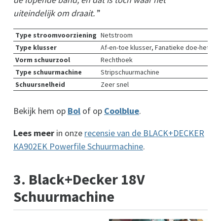
uiteindelijk om draait.
”
Type stroomvoorziening
Netstroom
Type klusser
Af-en-toe klusser, Fanatieke doe-het-zel
Vorm schuurzool
Rechthoek
Type schuurmachine
Stripschuurmachine
Schuursnelheid
Zeer snel
Bekijk hem op
Bol
of op
Coolblue
.
Lees meer
in onze
recensie van de BLACK+DECKER
KA902EK Powerfile Schuurmachine
.
3. Black+Decker 18V
Schuurmachine