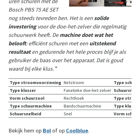
uren schuren met de
Bosch PBS 75 AE SET
nog steeds tevreden ben. Het is een
solide
investering
voor de doe-het-zelver die regelmatig
schuurwerk heeft. De
machine doet wat het
belooft
: efficiënt schuren met een
uitstekend
resultaat
en gedurende het hele proces blijf je als
gebruiker de baas over het apparaat. Dat is goud
waard bij elke klus.
”
Type stroomvoorziening
Netstroom
Type schuur
Type klusser
Fanatieke doe-het-zelver
Schuursnelh
Vorm schuurzool
Rechthoek
Type stroom
Type schuurmachine
Bandschuurmachine
Type klusser
Schuursnelheid
Snel
Vorm schuur
Bekijk hem op
Bol
of op
Coolblue
.