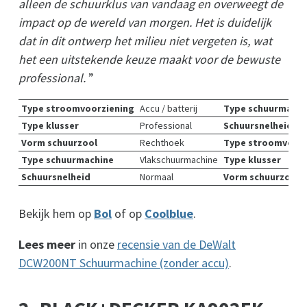
alleen de schuurklus van vandaag en overweegt de
impact op de wereld van morgen. Het is duidelijk
dat in dit ontwerp het milieu niet vergeten is, wat
het een uitstekende keuze maakt voor de bewuste
professional.
”
Type stroomvoorziening
Accu / batterij
Type schuurmachi
Type klusser
Professional
Schuursnelheid
Vorm schuurzool
Rechthoek
Type stroomvoorz
Type schuurmachine
Vlakschuurmachine
Type klusser
Schuursnelheid
Normaal
Vorm schuurzool
Bekijk hem op
Bol
of op
Coolblue
.
Lees meer
in onze
recensie van de DeWalt
DCW200NT Schuurmachine (zonder accu)
.