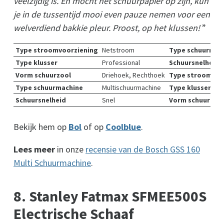
veelzijdig is. En mocht het schuurpapier op zijn, kun
je in de tussentijd mooi even pauze nemen voor een
welverdiend bakkie pleur. Proost, op het klussen!
”
Type stroomvoorziening
Netstroom
Type schuurmac
Type klusser
Professional
Schuursnelheid
Vorm schuurzool
Driehoek, Rechthoek
Type stroomvoo
Type schuurmachine
Multischuurmachine
Type klusser
Schuursnelheid
Snel
Vorm schuurzoo
Bekijk hem op
Bol
of op
Coolblue
.
Lees meer
in onze
recensie van de Bosch GSS 160
Multi Schuurmachine
.
8. Stanley Fatmax SFMEE500S
Electrische Schaaf