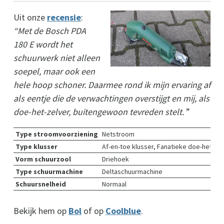
Uit onze
recensie
:
“Met de Bosch PDA
180 E wordt het
schuurwerk niet alleen
soepel, maar ook een
hele hoop schoner. Daarmee rond ik mijn ervaring af
als eentje die de verwachtingen overstijgt en mij, als
doe-het-zelver, buitengewoon tevreden stelt.
”
Type stroomvoorziening
Netstroom
Type klusser
Af-en-toe klusser, Fanatieke doe-het-zel
Vorm schuurzool
Driehoek
Type schuurmachine
Deltaschuurmachine
Schuursnelheid
Normaal
Bekijk hem op
Bol
of op
Coolblue
.